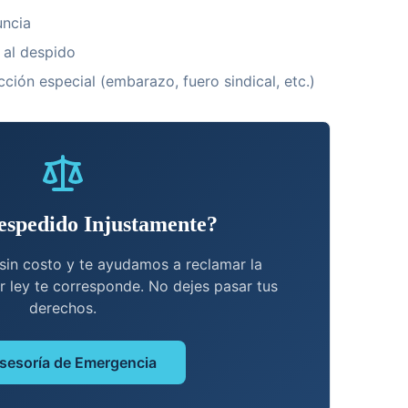
uncia
 al despido
cción especial (embarazo, fuero sindical, etc.)
espedido Injustamente?
sin costo y te ayudamos a reclamar la
 ley te corresponde. No dejes pasar tus
derechos.
sesoría de Emergencia