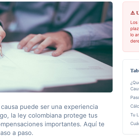
⚠️ 
Los 
plaz
lo a
dere
Tab
¿Qué
Cau
Pas
a causa puede ser una experiencia
Cálc
go, la ley colombiana protege tus
Tu L
ompensaciones importantes. Aquí te
Cuá
aso a paso.