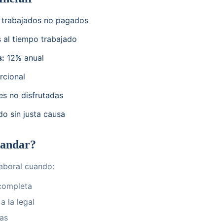
 trabajados no pagados
 al tiempo trabajado
s:
12% anual
cional
s no disfrutadas
o sin justa causa
andar?
aboral cuando:
 completa
a la legal
ías