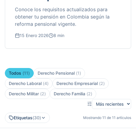
Conoce los requisitos actualizados para
obtener tu pensión en Colombia según la
reforma pensional vigente.
15 Enero 2026
8 min
Todos
(
11
)
Derecho Pensional
(
1
)
Derecho Laboral
(
4
)
Derecho Empresarial
(
2
)
Derecho Militar
(
2
)
Derecho Familia
(
2
)
Etiquetas
(
30
)
Mostrando
11
de
11
artículos