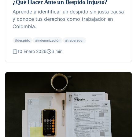
¿Qué Hacer Ante un Despido Injusto?
Aprende a identificar un despido sin justa causa
y conoce tus derechos como trabajador en
Colombia.
#
despido
#
indemnización
#
trabajador
10 Enero 2026
6 min