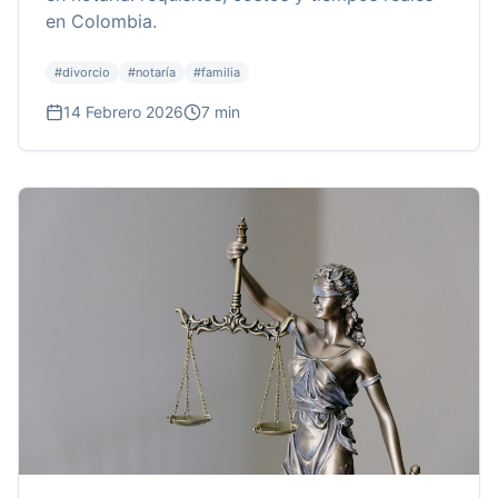
en Colombia.
#
divorcio
#
notaría
#
familia
14 Febrero 2026
7 min